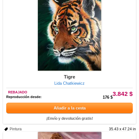
Tigre
Lida Chatkiewicz
REBAJADO
3.842 $
Reproducción desde:
176 $
Añadir a la cesta
¡Envío y devolución gratis!
Pintura
35.43 x 47.24 in