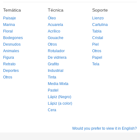
Temática
Técnica
Soporte
Paisaje
Óleo
Lienzo
Marina
Acuarela
Cartulina
Floral
Acrílico
Tabla
Bodegones
Gouache
Cristal
Desnudos
Otros
Piel
Animales
Rotulador
Otros
Figura
De vidriera
Papel
Retrato
Grafito
Tela
Deportes
Industrial
Otros
Tinta
Media Mixta
Pastel
Lápiz (Negro)
Lápiz (a color)
Cera
Would you prefer to view it in English?