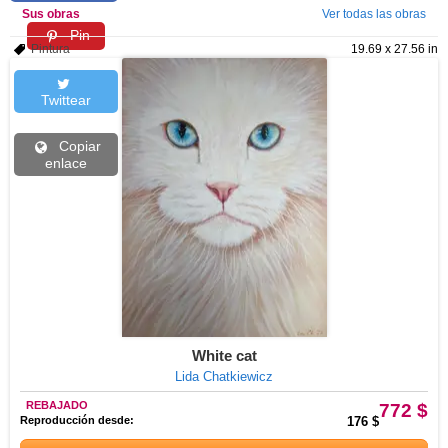
Sus obras
Ver todas las obras
Pin
Pintura
19.69 x 27.56 in
Twittear
Copiar
enlace
White cat
Lida Chatkiewicz
REBAJADO
772 $
Reproducción desde:
176 $