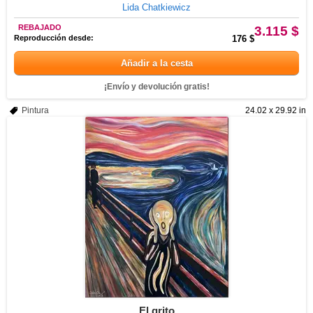
Lida Chatkiewicz
REBAJADO
3.115 $
Reproducción desde:
176 $
Añadir a la cesta
¡Envío y devolución gratis!
Pintura
24.02 x 29.92 in
El grito